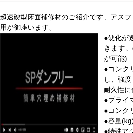
超速硬型床面補修材のご紹介です、アスフ
用が御座います。
●硬化が
きます。
が可能)
●コンク
し、強度
耐久性に
●プライ
●コンク
●容量(kg)
●特殊ア