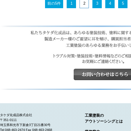
前の5件
1
2
3
4
5
タケダ化成品株式会社
工業塗装の
〒351-0111
アウトソーシングとは
埼玉県和光市下新倉3丁目21番30号
Tel 048-463-2474 Fax 048-463-2468