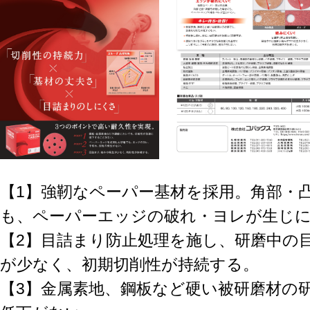
【1】強靭なペーパー基材を採用。角部・
も、ペーパーエッジの破れ・ヨレが生じ
【2】目詰まり防止処理を施し、研磨中の
が少なく、初期切削性が持続する。
【3】金属素地、鋼板など硬い被研磨材の