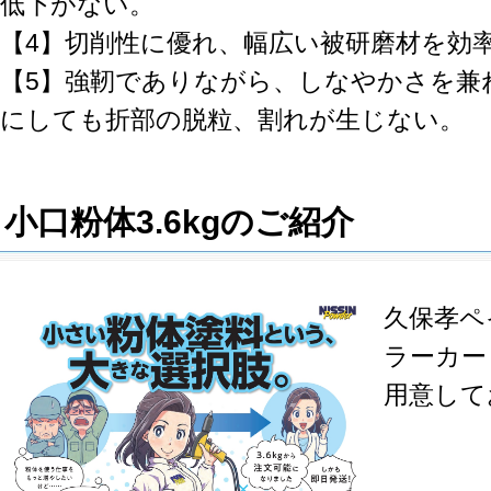
低下がない。
【4】切削性に優れ、幅広い被研磨材を効
【5】強靭でありながら、しなやかさを兼
にしても折部の脱粒、割れが生じない。
小口粉体3.6kgのご紹介
久保孝ペ
ラーカー
用意して