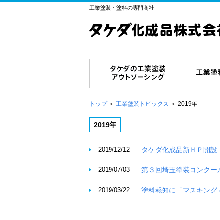
工業塗装・塗料の専門商社
トップ
＞
工業塗装トピックス
＞
2019年
2019年
2019/12/12
タケダ化成品新ＨＰ開設
2019/07/03
第３回埼玉塗装コンクー
2019/03/22
塗料報知に「マスキング.