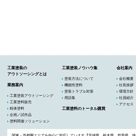
工業塗装の
工業塗装ノウハウ集
会社案内
アウトソーシングとは
塗装方法について
会社概要
業務案内
機能性塗料
社長挨拶
塗装トラブル対策
環境方針
工業塗装アウトソーシング
用語集
社員紹介
工業塗料販売
アクセス
粉体塗料
工業塗料のトータル購買
企画／試作品
塗料関連ソリューション
関東・首都圏エリアを中心に対応しています【茨城県、栃木県、群馬県、埼